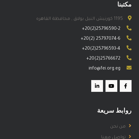
مكتبنا
1195 كورنيش النيل بولاق , محافظة القاهره
+20(2)25796590-2
+20(2) 25797074-6
+20(2)25796593-4
+20(2)25766672
info@fei.org.eg
روابط سريعة
من نحن
تواصل معنا