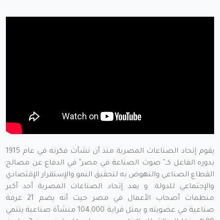
يقوم إتحاد الصناعات المصرية منذ أن نشأت فكرته في عام 1915
بدوره الفاعل كــ" صوت الصناعة في مصر" في الدفاع عن مصالح
القطاع الصناعي والنهوض به لتحقيق النمو والإستقرار الإقتصادي
والإجتماعي للدولة. و يعد إتحاد الصناعات المصرية أحد أكبر
منظمات أصحاب الأعمال في مصر حيث أنه يضم 21 غرفة
صناعية في عضويته و يمثل قرابة 104,000 منشأة صناعية ينتمي