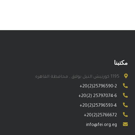
مكتبنا
1195 كورنيش النيل بولاق , محافظة القاهره
+20(2)25796590-2
+20(2) 25797074-6
+20(2)25796593-4
+20(2)25766672
info@fei.org.eg