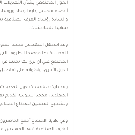
اﻟﺤﻮار اﻟﻤﺠﺘﻤﻌﻲ ﺑﺸﺄن اﻟﺘﻌﺪﻳﻼت ا
أﻋﻀﺎء ﻣﺠﻠﺲ إدارة اﻹﺗﺤﺎد ورؤﺳﺎء 
واﻟﺴﺎدة رؤﺳﺎء اﻟﻐﺮف اﻟﺼﻨﺎﻋﻴﺔ ﺑﻴ
ﺗﻤﻬﻴﺪا ﻟﻠﻤﻨﺎﻗﺸﺎت.
وﻗﺪ اﺳﺘﻬﻞ اﻟﻤﻬﻨﺪس ﻣﺤﻤﺪ اﻟﺴﻮﻳﺪي
ﻟﻠﻤﻄﺎﻟﺒﺔ ﺑﻬﺎ ﻣﻮﺿﺤﺎ اﻟﻈﺮوف اﻟﺘﻲ 
اﻟﻤﺠﺘﻤﻊ ﻋﻠﻲ أن ﺗﺮى ﻟﻬﺎ ﺗﻤﺜﻴﻼ ﻓﻲ 
اﻟﺪول اﻷﺧﺮى، واﺣﺘﻮاﺋﻪ ﻋﻠﻲ ﺗﻔﺎﺻﻴﻞ
وﻗﺪ دارت ﻣﻨﺎﻗﺸﺎت ﺣﻮل اﻟﺘﻌﺪﻳﻼت ا
اﻟﻤﻬﻨﺪس ﻣﺤﻤﺪ اﻟﺴﻮﻳﺪي ﺗﻘﺪﻳﻢ ﺑﻌﺾ 
وﺗﺸﺠﻴﻊ اﻟﻤﻨﺘﻤﻴﻦ ﻟﻠﻘﻄﺎع اﻟﺼﻨﺎﻋﻲ 
وﻓﻲ ﻧﻬﺎﻳﺔ اﻻﺟﺘﻤﺎع أﺟﻤﻊ اﻟﺤﺎﺿﺮون
اﻟﻐﺮف اﻟﺼﻨﺎﻋﻴﺔ ﻓﻴﻬﺎ اﻟﻤﻬﻨﺪس ﻣﺤﻤ