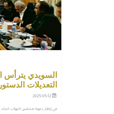
السويدي يترأس اج
التعديلات الدستور
2025-05-12
ﻓﻲ إﻃﺎر دﻋﻮة ﻣﺠﻠﺲ اﻟﻨﻮاب اﺗﺤﺎد 