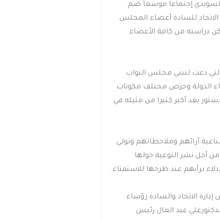
اﻟﺴﻮﻳﺪي إﺟﺘﻤﺎﻋﺎ ﻣﻮﺳﻌﺎً ﺿﻢ
 اﻻﺗﺤﺎد ﻟﻠﺴﺎدة أﻋﻀﺎء اﻟﻤﺠﻠﺲ
ﻤﻜﻦ دراﺳﺘﻪ ﻣﻦ ﻛﺎﻓﺔ اﻷﻋﻀﺎء
ﻟﺘﻲ دﻋﺖ ﻟﺘﺒﻨﻲ ﻣﺠﻠﺲ اﻟﻨﻮاب
ﻨﺎء اﻟﺪوﻟﺔ وﺣﺮص ﻣﺨﺘﻠﻒ ﻣﻜﻮﻧﺎت
ﺘﻮر ﻳﻌﺪ أﻛﺒﺮ ﻛﺜﻴﺮا ﻣﻦ ﻣﺜﻴﻠﻪ ﻓﻲ
ﻨﺎﻋﻴﺔ أراﺋﻬﻢ وﻣﻼﺣﻈﺎﺗﻬﻢ وﺗﻮﻟﻲ
ﻦ أﺟﻞ ﻧﺸﺮ اﻟﺘﻮﻋﻴﺔ ﺣﻮﻟﻬﺎ
ﻻء ﺑﺮأﻳﻬﻢ ﻋﻨﺪ ﻃﺮﺣﻬﺎ ﻟﻼﺳﺘﻔﺘﺎء.
دارة اﻻﺗﺤﺎد واﻟﺴﺎدة رؤﺳﺎء
ﻛﺘﻮرﻋﻠﻲ ﻋﺒﺪ اﻟﻌﺎل رﺋﻴﺲ