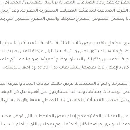
ﻟﻤﻘﺘﺮﺣﺔ ﻋﻘﺪ إﺗﺤﺎد اﻟﺼﻨﺎﻋﺎت اﻟﻤﺼﺮﻳﺔ ﺑﺮﺋﺎﺳﺔ اﻟﻤﻬﻨﺪس / ﻣﺤﻤﺪ زﻛﻲ 
اﻟﻐﺮف اﻟﺼﻨﺎﻋﻴﺔ ﻟﻤﻨﺎﻗﺸﺔ اﻟﺘﻌﺪﻳﻼت اﻟﺪﺳﺘﻮرﻳﺔ اﻟﻤﻘﺘﺮﺣﺔ، وﻗﺪ أرﺳﻞ
ﺎﻧﺎ ﻳﺘﻀﻤﻦ اﻟﻨﺼﻮص اﻟﻤﻘﺘﺮح ﺗﻌﺪﻳﻠﻬﺎ واﻟﻨﺺ اﻟﻤﻘﺘﺮح ﻟﻠﺘﻌﺪﻳﻞ ﺣﺘﻲ ﻳ
 اﻻﺟﺘﻤﺎع ﺑﺘﻘﺪﻳﻢ ﻋﺮض ﺧﻼﻟﻪ اﻟﺨﻠﻔﻴﺔ اﻟﻜﺎﻣﻠﺔ ﻟﻠﺘﻌﺪﻳﻼت واﻷﺳﺒﺎب ا
ﺻﻴﻎ ﺧﻼﻟﻬﺎ اﻟﺪﺳﺘﻮر اﻟﺤﺎﻟﻲ واﻟﺘﻲ ﻛﺎﻧﺖ ﻻ ﺗﺰال ﻣﺮﺣﻠﺔ ﺗﻠﻤﺲ ﻃﺮﻳﻖ ﻟﺒ
ﻟﺠﻨﺔ اﻟﺨﻤﺴﻴﻦ وذﻛﺮا ﻓﻲ اﻟﺪﺳﺘﻮر ﻳﻮﺿﺢ أﻫﻤﻴﺘﻬﺎ ودورﻫﺎ ﻣﻤﺎ ﻧﺘﺞ ﻋﻨﻪ دﺳ
 ﻛﺎن ﺑﺎلإﻣﻜﺎن ﺗﺮك ﺑﻌﻀﻬﺎ ﻟﻠﺘﺸﺮﻳﻌﺎت دون اﻟﺤﺎﺟة ﻹدراﺟﻬﺎ ﺑﺎﻟﺪﺳﺘﻮر.
ﻟﻤﻘﺘﺮﺣﺔ واﻟﻤﻮاد اﻟﻤﺴﺘﺤﺪﺛﺔ ﻋﺮض ﺧﻼﻟﻬﺎ ﻗﻴﺎدات اﻻﺗﺤﺎد واﻟﻐﺮف اﻟﺼ
اﻹﻳﻀﺎﺣﺎت ﺑﺸﺄﻧﻬﺎ، وقد أﻛﺪ اﻟﻤﺸﺎرﻛﻮن ﻋﻠﻰ أﻫﻤﻴﺔ ﺑﺬل ﻛﻞ اﻟﺠﻬﺪ ﻣ
ﻣﻦ أﺻﺤﺎب اﻟﻤﻨﺸآت واﻟﻌﺎﻣﻠﻴﻦ ﺑﻬﺎ ﻟﻠﺘﻌﺎﻃﻲ ﻣﻌﻬﺎ واﻹﻳﺠﺎﺑﻴﺔ ﻓﻲ اﻹد
 ﻋﻠﻲ اﻟﺘﻌﺪﻳﻼت اﻟﻤﻘﺘﺮﺣﺔ ﻣﻊ إﺑﺪاء ﺑﻌﺾ اﻟﻤﻼﺣﻈﺎت اﻟﺘﻲ ﻓﻮض ﻣﺠﻠﺲ إ
ﺪ اﻟﺴﻮﻳﺪي ﺑﻌﺮﺿﻬﺎ ﺧﻼل ﻛﻠﻤﺘﻪ اﻟﻴﻮم ﺑﻤﺠﻠﺲ اﻟﻨﻮاب أﻣﺎم اﻟﺴﻴﺪ اﻟﺪ