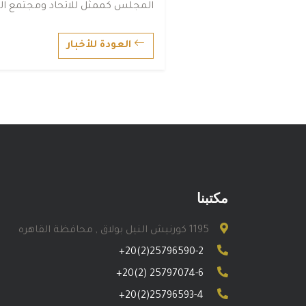
اﻟﻤﺠﻠﺲ ﻛﻤﻤﺜﻞ ﻟﻼﺗﺤﺎد وﻣﺠﺘﻤﻊ اﻟ
العودة للأخبار
مكتبنا
1195 كورنيش النيل بولاق , محافظة القاهره
+20(2)25796590-2
+20(2) 25797074-6
+20(2)25796593-4