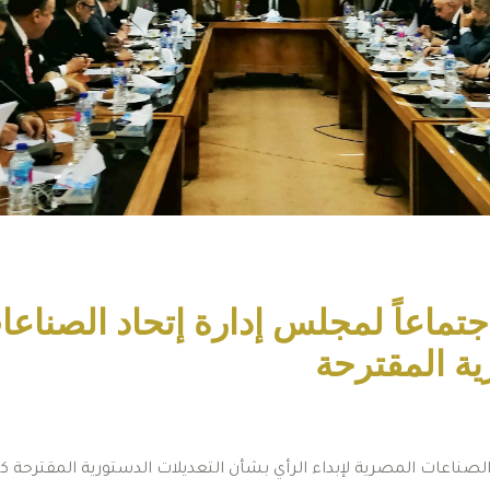
تماعاً لمجلس إدارة إتحاد الصناع
ية المقترحة
اﻟﺼﻨﺎﻋﺎت اﻟﻤﺼﺮﻳﺔ ﻹﺑﺪاء اﻟﺮأي ﺑﺸﺄن اﻟﺘﻌﺪﻳﻼت اﻟﺪﺳﺘﻮرﻳﺔ اﻟﻤﻘﺘﺮﺣﺔ