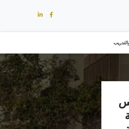
والتدريب
س