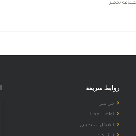
ﺼﻨﺎﻋﺔ ﺑﻤﺼﺮ.
روابط سريعة
ا
من نحن
تواصل معنا
الهيكل التنظيمي