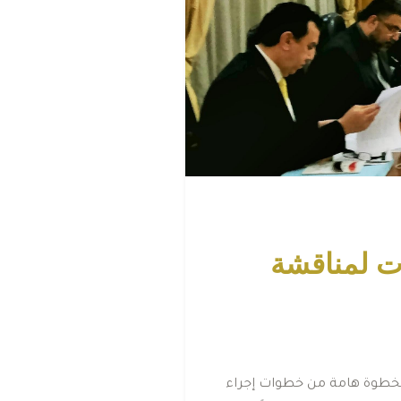
ات لمناقشة
 ﻛﺨﻄﻮة ﻫﺎﻣﺔ ﻣﻦ ﺧﻄﻮات إﺟﺮاء