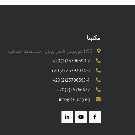
مكتبنا
1195 كورنيش النيل بولاق , محافظة القاهره
+20(2)25796590-2
+20(2) 25797074-6
+20(2)25796593-4
+20(2)25766672
info@fei.org.eg