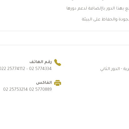
لع بهذا الدور باإلضافة لدعم دورها
جودة والحفاظ على البيئة
رقم الهاتف
5774334 02 – 25774112 022 – 25778060 02
الفاكس
5770889 02 25753214 02