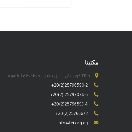
مكتبنا
1195 كورنيش النيل بولاق , محافظة القاهره
+20(2)25796590-2
+20(2) 25797074-6
+20(2)25796593-4
+20(2)25766672
info@fei.org.eg