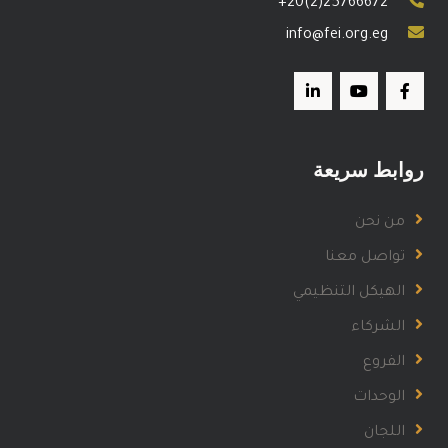
+20(2)25766672
info@fei.org.eg
روابط سريعة
من نحن
تواصل معنا
الهيكل التنظيمي
الشركاء
الفروع
الوحدات
اللجان