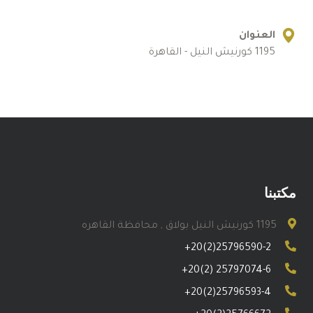
العنوان
1195 كورنيش النيل - القاهرة
مكتبنا
1195 كورنيش النيل بولاق , محافظة القاهره
+20(2)25796590-2
+20(2) 25797074-6
+20(2)25796593-4