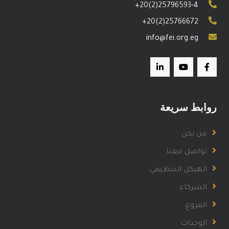
+20(2)25796593-4
+20(2)25766672
info@fei.org.eg
روابط سريعة
من نحن
تواصل معنا
الهيكل التنظيمي
الشركاء
الفروع
الوحدات