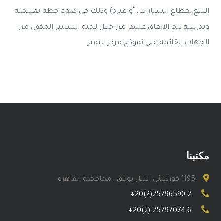
البيع بقطاع السيارات، أو غيره) وذلك في ضوء خطة تعليمية
وتدريبية يتم الاتفاق عليها من خلال لجنة التسيير المكون من
الجهات القائمة علي نموذج مركز التميز.
مكتبنا
1195 كورنيش النيل بولاق , محافظة القاهره
+20(2)25796590-2
+20(2) 25797074-6