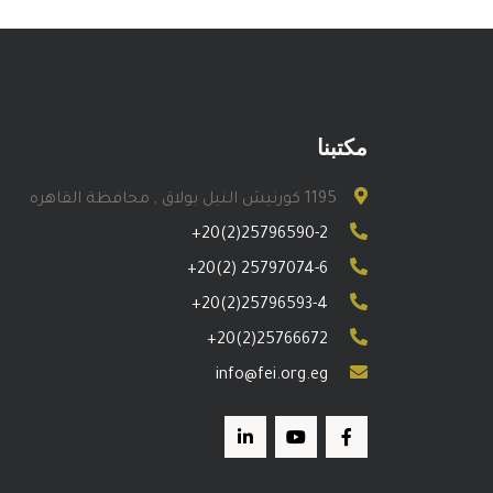
مكتبنا
1195 كورنيش النيل بولاق , محافظة القاهره
+20(2)25796590-2
+20(2) 25797074-6
+20(2)25796593-4
+20(2)25766672
info@fei.org.eg