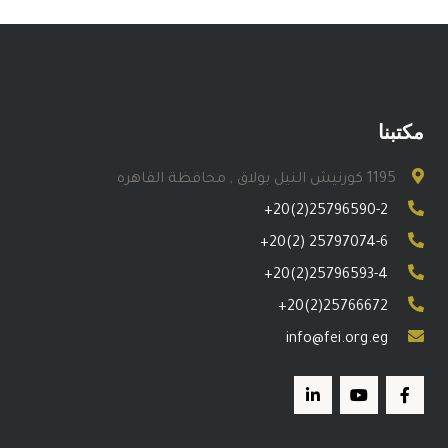
مكتبنا
1195 كورنيش النيل بولاق , محافظة القاهره
+20(2)25796590-2
+20(2) 25797074-6
+20(2)25796593-4
+20(2)25766672
info@fei.org.eg