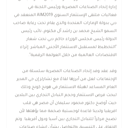
إدارة إتحاد الصناعات المصرية ورئيس اللجنة في
فعاليات ملتقى الإستثمار السنوي AIM2019 المنعقد في
دبي بدولة الإمارات المتحدة والذي يقام تحت رعاية صاحب
السمو الشيخ محمد بن راشد آل مكتوم، نائب رئيس
الدولة رئيس مجلس الوزراء حاكم دبي تحت شعار
"التخطيط لمستقبل الاستثمار الأجنبي المباشر: إثراء
الاقتصادات العالمية من خلال العولمة الرقمية".
وقد عقد وفد إتحاد الصناعات المصرية سلسلة من
الإجتماعات لعل من أبرزها لقاءً مع تشارلز إن جي المدير
العام المساعد لهيئة الاستثمار في هونج كونج وذلك
لبحث فرص الاستثمار وحجم التبادل التجاري بين البلدين
حيث أوضح دكتور محمود سليمان أن مصر هي قلب
افريقيا ولدينا قاعدة لوجستية ضخمة مما يؤهلها لأن
تصبح مركزاً للتبادل التجاري بين آسيا ودول أفريقيا. وتم
الاتفاق على التنسيق والتواصل بشأن إنشاء صناعات