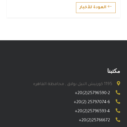
العودة للأخبار
مكتبنا
1195 كورنيش النيل بولاق , محافظة القاهره
+20(2)25796590-2
+20(2) 25797074-6
+20(2)25796593-4
+20(2)25766672