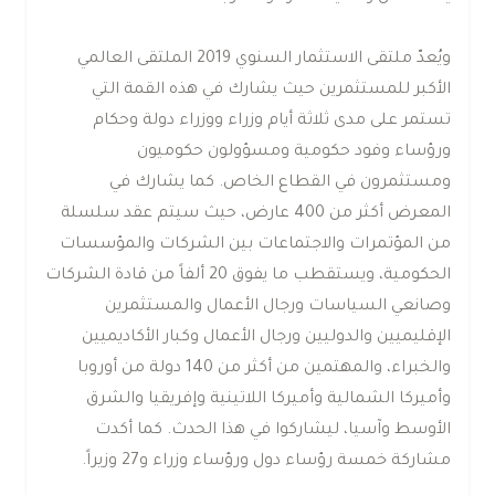
ويُعدّ ملتقى الاستثمار السنوي 2019 الملتقى العالمي
الأكبر للمستثمرين حيث يشارك في هذه القمة التي
تستمر على مدى ثلاثة أيام وزراء ووزراء دولة وحكام
ورؤساء وفود حكومية ومسؤولون حكوميون
ومستثمرون في القطاع الخاص. كما يشارك في
المعرض أكثر من 400 عارض، حيث سيتم عقد سلسلة
من المؤتمرات والاجتماعات بين الشركات والمؤسسات
الحكومية، ويستقطب ما يفوق 20 ألفاً من قادة الشركات
وصانعي السياسات ورجال الأعمال والمستثمرين
الإقليميين والدوليين ورجال الأعمال وكبار الأكاديميين
والخبراء، والمهتمين من أكثر من 140 دولة من أوروبا
وأميركا الشمالية وأميركا اللاتينية وإفريقيا والشرق
الأوسط وآسيا، ليشاركوا في هذا الحدث. كما أكدت
مشاركة خمسة رؤساء دول ورؤساء وزراء و27 وزيراً.