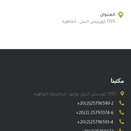
العنوان
1195 كورنيش النيل - القاهرة
مكتبنا
1195 كورنيش النيل بولاق , محافظة القاهره
+20(2)25796590-2
+20(2) 25797074-6
+20(2)25796593-4