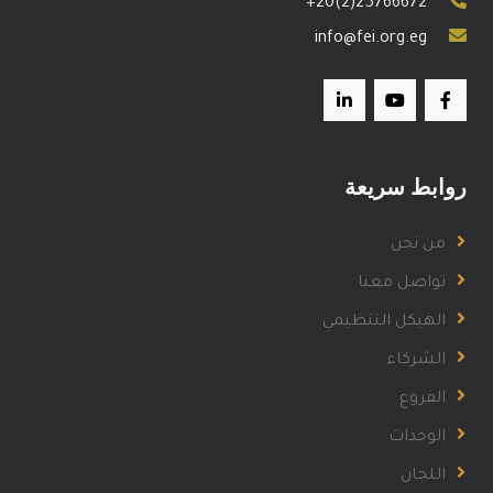
+20(2)25766672
info@fei.org.eg
روابط سريعة
من نحن
تواصل معنا
الهيكل التنظيمي
الشركاء
الفروع
الوحدات
اللجان