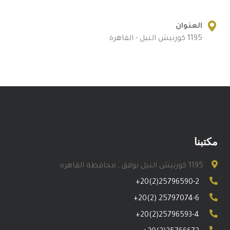
العنوان
1195 كورنيش النيل - القاهرة
مكتبنا
1195 كورنيش النيل بولاق , محافظة القاهره
+20(2)25796590-2
+20(2) 25797074-6
+20(2)25796593-4