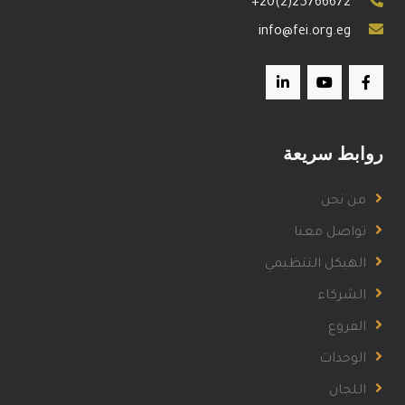
+20(2)25766672
info@fei.org.eg
روابط سريعة
من نحن
تواصل معنا
الهيكل التنظيمي
الشركاء
الفروع
الوحدات
اللجان