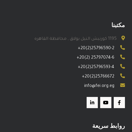
مكتبنا
1195 كورنيش النيل بولاق , محافظة القاهره
+20(2)25796590-2
+20(2) 25797074-6
+20(2)25796593-4
+20(2)25766672
info@fei.org.eg
روابط سريعة