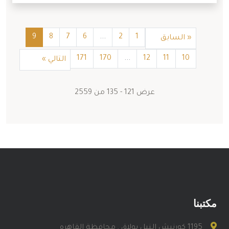
9
8
7
6
...
2
1
«
السابق
171
170
...
12
11
10
التالي
»
عرض
121
-
135
من
2559
مكتبنا
1195 كورنيش النيل بولاق , محافظة القاهره