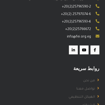
+20(2)25796590-2
+20(2) 25797074-6
+20(2)25796593-4
+20(2)25766672
info@fei.org.eg
روابط سريعة
من نحن
تواصل معنا
الهيكل التنظيمي