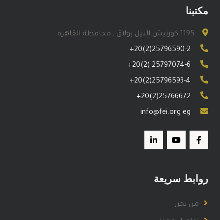
مكتبنا
1195 كورنيش النيل بولاق , محافظة القاهره
+20(2)25796590-2
+20(2) 25797074-6
+20(2)25796593-4
+20(2)25766672
info@fei.org.eg
روابط سريعة
من نحن