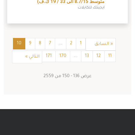
متوسط 8.7/15 الى 33 / 19 ك.ف)
ايجيتك للكابلات
10
9
8
7
...
2
1
«
السابق
171
170
...
13
12
11
التالي
»
عرض
136
-
150
من
2559