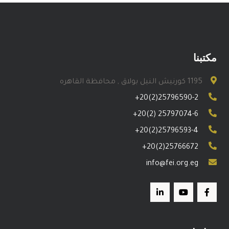
مكتبنا
1195 كورنيش النيل بولاق , محافظة القاهره
+20(2)25796590-2
+20(2) 25797074-6
+20(2)25796593-4
+20(2)25766672
info@fei.org.eg