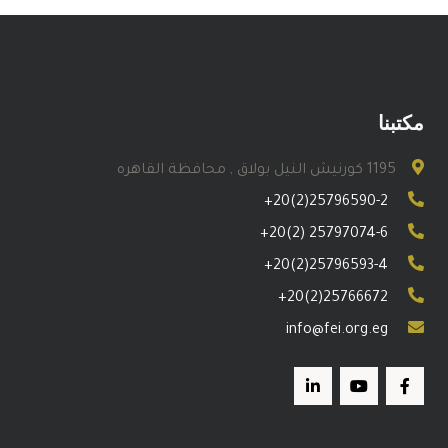
مكتبنا
1195 كورنيش النيل بولاق , محافظة القاهره
+20(2)25796590-2
+20(2) 25797074-6
+20(2)25796593-4
+20(2)25766672
info@fei.org.eg