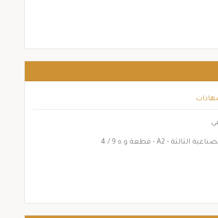
هادات
عي
- A2 - قطعة و.ه 9 / 4