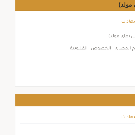
مولد)
هادات
(هاي مولد)
 المصري - الخصوص - القليوبية
هادات