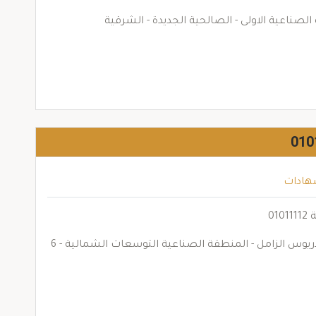
هادات
01
قطع من 59 الى 66 والقطعة 123 - بولاريوس الزامل - المنطقة الصناعية التوسعات الشمالية - 6