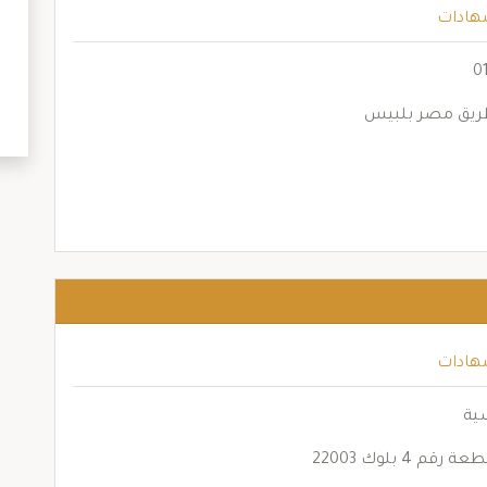
هادات
هادات
ية
 بلوك 22003