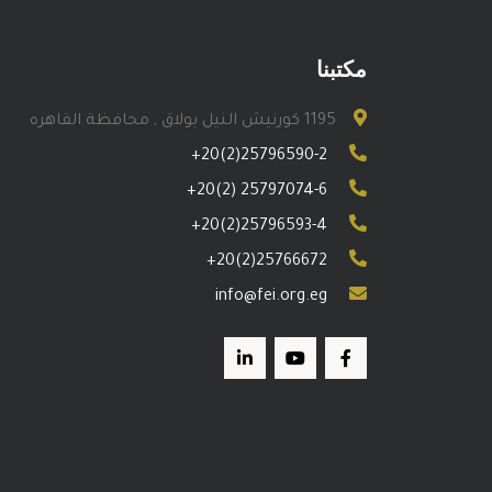
مكتبنا
1195 كورنيش النيل بولاق , محافظة القاهره
+20(2)25796590-2
+20(2) 25797074-6
+20(2)25796593-4
+20(2)25766672
info@fei.org.eg