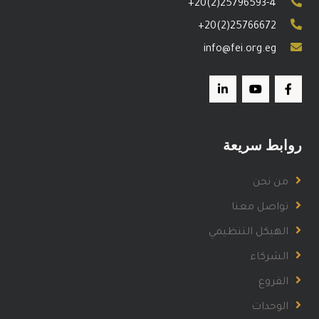
+20(2)25796593-4
+20(2)25766672
info@fei.org.eg
روابط سريعة
من نحن
تواصل معنا
الهيكل التنظيمي
الشركاء
الفروع
الوحدات