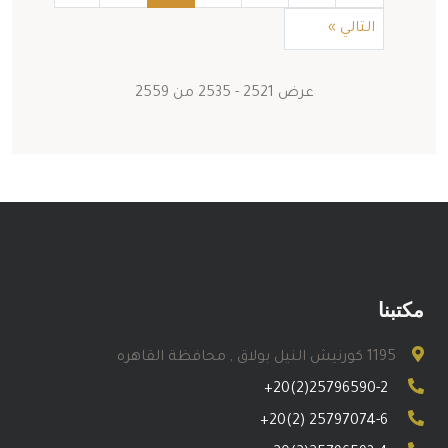
التالي
»
عرض
2521
-
2535
من
2559
مكتبنا
1195 كورنيش النيل بولاق , محافظة القاهره
+20(2)25796590-2
+20(2) 25797074-6