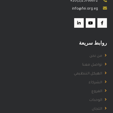
+20(2)25766672
info@fei.org.eg
روابط سريعة
من نحن
تواصل معنا
الهيكل التنظيمي
الشركاء
الفروع
الوحدات
اللجان