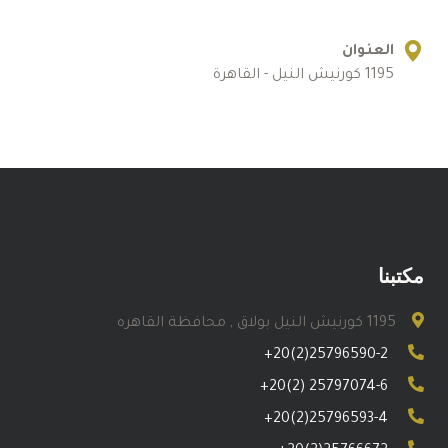
العنوان
1195 كورنيش النيل - القاهرة
مكتبنا
1195 كورنيش النيل بولاق , محافظة القاهره
+20(2)25796590-2
+20(2) 25797074-6
+20(2)25796593-4