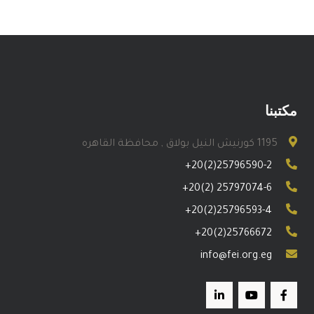
مكتبنا
1195 كورنيش النيل بولاق , محافظة القاهره
+20(2)25796590-2
+20(2) 25797074-6
+20(2)25796593-4
+20(2)25766672
info@fei.org.eg