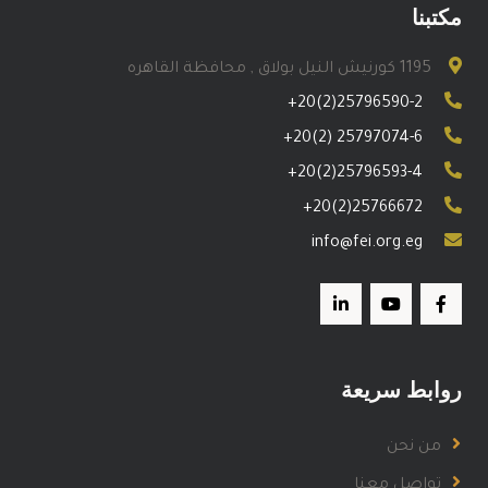
مكتبنا
1195 كورنيش النيل بولاق , محافظة القاهره
+20(2)25796590-2
+20(2) 25797074-6
+20(2)25796593-4
+20(2)25766672
info@fei.org.eg
روابط سريعة
من نحن
تواصل معنا