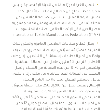
تلعب الغرفة دورًا هامًا في الحياة الإقتصادية وليس
مجرد فقط الدفاع عن مصالح قطاعات الأعمال؛ كما
تعتبر الغرفة الممثل السياسى لصناعة الملابس بكل
قطاعاتها فى الحياة الاقتصادية، وممثل مقعد جمهورية
مصر العربية فى الإتحاد العالمى لصناعة المنسوجات
International Textile Manufactures Federation (ITMF)
يمثل قطاع صناعات الملابس الجاهزة والمفروشات
المنزلية عنصرًا أساسيًا في الإقتصاد المصري؛ حيث يعد
واحدًا من أكبر القطاعات إسهامًا في التشغيل. إذ يوظف
القطاع أكثر من 1.5 مليون عامل من العمالة المباشرة
وتتضمن نحو 70 % من هذه العمالة من النساء وتصل
النسبة من العمالة الغير مباشرة من مليون إلى2 مليون
عامل ؛ويسهم القطاع بنحو 3% من الناتج المحلي
الإجمالي بقيمة تصل من 200إلى250 مليار جنيهًا سنويًا .
و تستحوذ صناعة الملابس الجاهزة و المفروشات
المنزلية في السوق المحلية علي نسبة من 75% إلي 80%
من احتياجات السوق ، كما يمثل القطاع حوالي 12%من
الصادرات غير البترولية ‘وذلك وفقًا للهيئة العامة