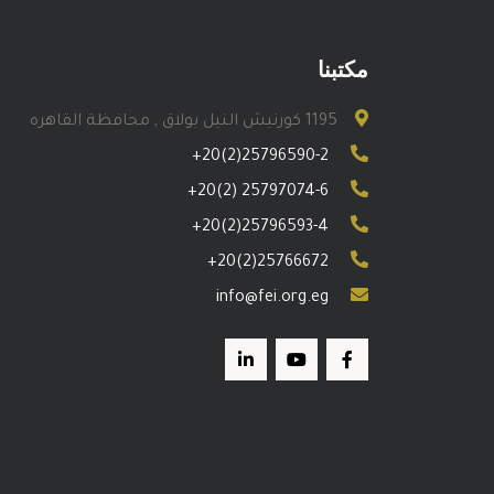
مكتبنا
1195 كورنيش النيل بولاق , محافظة القاهره
+20(2)25796590-2
+20(2) 25797074-6
+20(2)25796593-4
+20(2)25766672
info@fei.org.eg