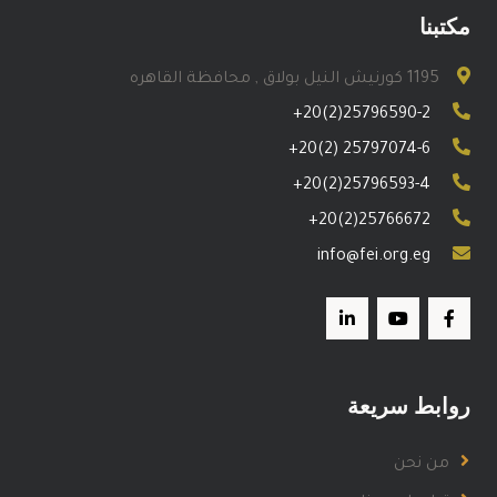
مكتبنا
1195 كورنيش النيل بولاق , محافظة القاهره
+20(2)25796590-2
+20(2) 25797074-6
+20(2)25796593-4
+20(2)25766672
info@fei.org.eg
روابط سريعة
من نحن