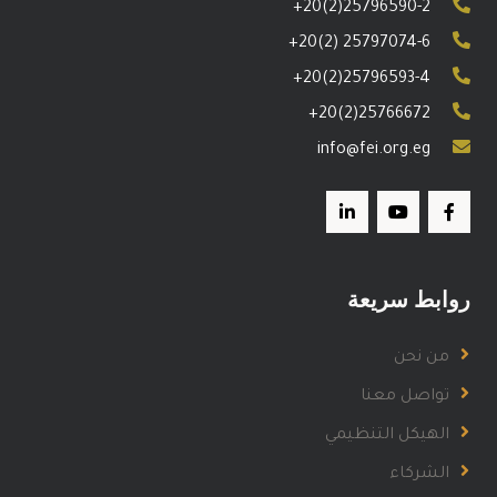
+20(2)25796590-2
+20(2) 25797074-6
+20(2)25796593-4
+20(2)25766672
info@fei.org.eg
روابط سريعة
من نحن
تواصل معنا
الهيكل التنظيمي
الشركاء