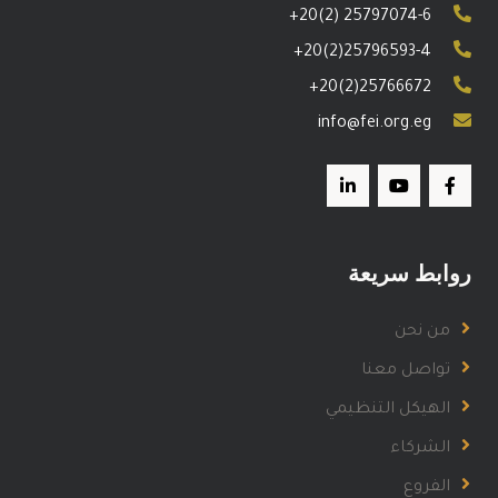
+20(2) 25797074-6
+20(2)25796593-4
+20(2)25766672
info@fei.org.eg
روابط سريعة
من نحن
تواصل معنا
الهيكل التنظيمي
الشركاء
الفروع