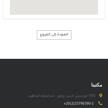
العودة إلى الفروع
مكتبنا
1195 كورنيش النيل بولاق , محافظة القاهره
+20(2)25796590-2