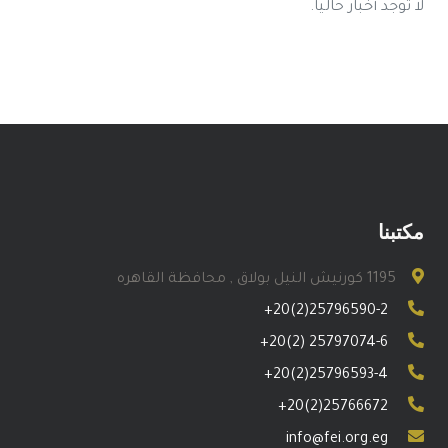
لا توجد أخبار حالياً.
مكتبنا
1195 كورنيش النيل بولاق , محافظة القاهره
+20(2)25796590-2
+20(2) 25797074-6
+20(2)25796593-4
+20(2)25766672
info@fei.org.eg