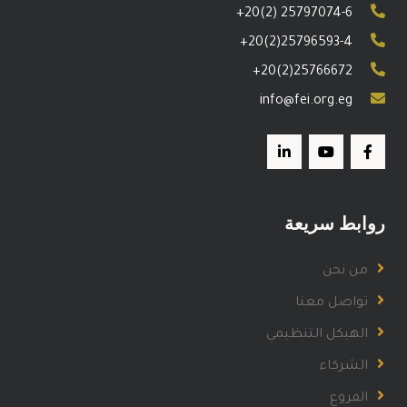
+20(2) 25797074-6
+20(2)25796593-4
+20(2)25766672
info@fei.org.eg
روابط سريعة
من نحن
تواصل معنا
الهيكل التنظيمي
الشركاء
الفروع