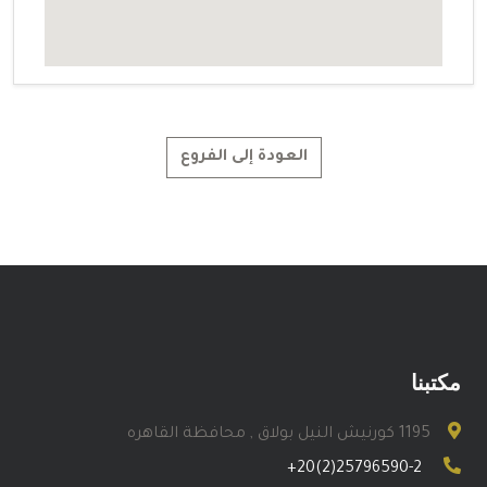
العودة إلى الفروع
مكتبنا
1195 كورنيش النيل بولاق , محافظة القاهره
+20(2)25796590-2