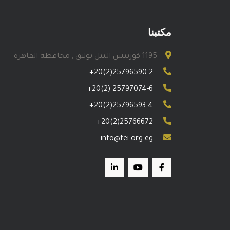
مكتبنا
1195 كورنيش النيل بولاق , محافظة القاهره
+20(2)25796590-2
+20(2) 25797074-6
+20(2)25796593-4
+20(2)25766672
info@fei.org.eg