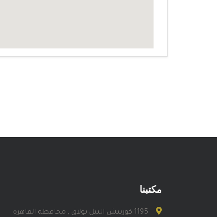
مكتبنا
1195 كورنيش النيل بولاق , محافظة القاهره