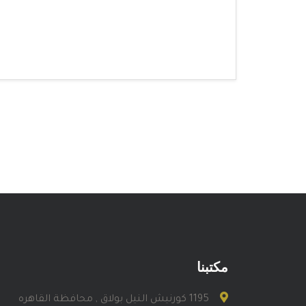
مكتبنا
1195 كورنيش النيل بولاق , محافظة القاهره