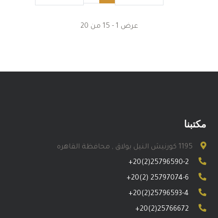
عرض
1
-
15
من
20
مكتبنا
1195 كورنيش النيل بولاق , محافظة القاهره
+20(2)25796590-2
+20(2) 25797074-6
+20(2)25796593-4
+20(2)25766672